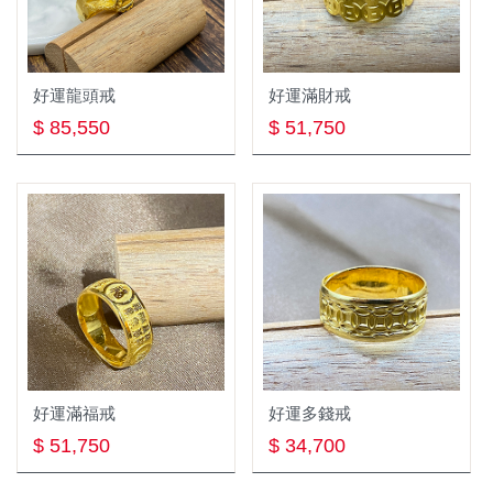
金牛座4/20~5/20
黃金項鍊
雙子座5/21~6/21
黃金墜飾
好運龍頭戒
好運滿財戒
巨蟹座6/22~7/22
黃金男戒
$ 85,550
$ 51,750
獅子座7/23~8/22
黃金對戒
處女座8/23~9/22
黃金女戒
天秤座9/23~10/23
神明金牌系列
天蠍座10/24~11/22
白金Platinum
射手座11/23~12/21
結婚Wedding
白金項鍊
摩羯座12/22~1/19
兒童專區Baby
好運滿福戒
好運多錢戒
節日Festival
$ 51,750
$ 34,700
銀飾Silver