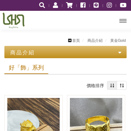
開啟
主選
首頁
商品介紹
黃金Gold
商品介紹
單
歷史價格表
好「飾」系列
柴金ChaiJin
價格排序
黃金Gold
柴金十二星座
水瓶座1/20~2/18
圖騰系列
柴金好運戒
雙魚座2/19~3/20
好「飾」系列
白羊座3/21~4/19
黃金神獸系列