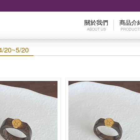
關於我們
商品介
ABOUT US
PRODUCT
公司介紹
歷史價格
20~5/20
服務據點
限時折扣Di
柴金ChaiJ
黃金Gold
母親節Moth
白金Plati
結婚Wedd
兒童專區B