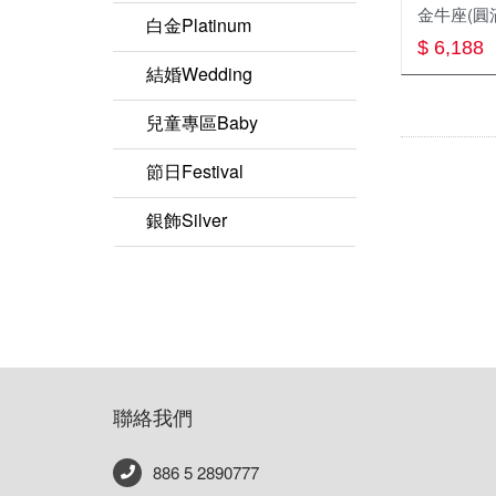
金牛座(圓
圖騰系列
白金Platinum
$ 6,188
好「飾」系列
白金項鍊
結婚Wedding
黃金神獸系列
兒童專區Baby
黃金項鍊
節日Festival
黃金墜飾
銀飾Silver
黃金男戒
黃金對戒
黃金女戒
神明金牌系列
聯絡我們
886 5 2890777