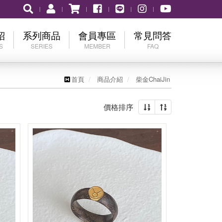
紹
系列商品
會員專區
常見問答
S
SERIES
MEMBER
FAQ
表
神明金牌
會員登入
購買流程
首頁
商品介紹
柴金ChaiJin
scount
「存」黃金系列
加入會員
營業時間
價格排序
in
忘記密碼
相關服務Q&A
er's Day
num
ing
aby