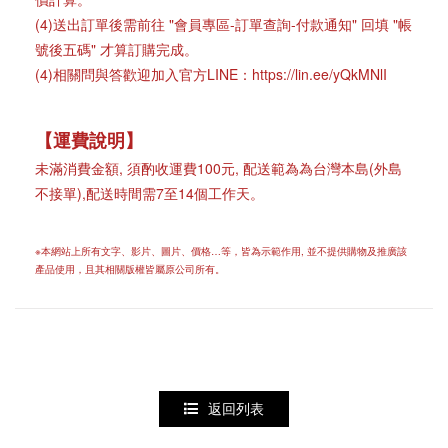
(4)送出訂單後需前往 "會員專區-訂單查詢-付款通知" 回填 "帳
號後五碼" 才算訂購完成。
(4)相關問與答歡迎加入官方LINE：https://lin.ee/yQkMNlI
【運費說明】
未滿消費金額, 須酌收運費100元, 配送範為為台灣本島(外島
不接單),配送時間需7至14個工作天。
※本網站上所有文字、影片、圖片、價格…等，皆為示範作用, 並不提供購物及推廣該
產品使用，且其相關版權皆屬原公司所有。
返回列表