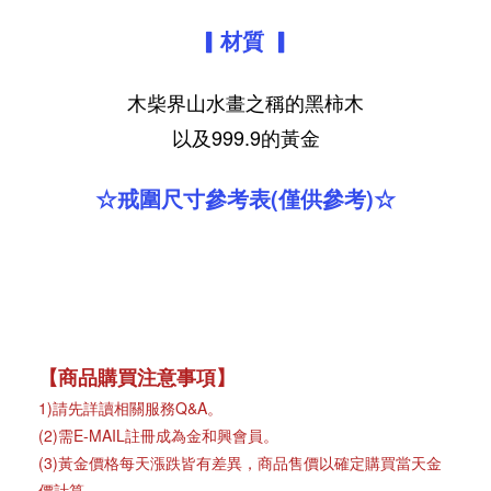
▎
材質
▎
木柴界山水畫之稱的黑柿木
以及999.9的黃金
☆戒圍尺寸參考表(僅供參考)☆
【商品購買注意事項】
1)請先詳讀相關服務Q&A。
(2)需E-MAIL註冊成為金和興會員。
(3)黃金價格每天漲跌皆有差異，商品售價以確定購買當天金
價計算。