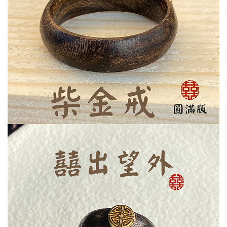
金牛座4/20~5/20
結婚Wedding
白金項鍊
好「飾」系列
雙子座5/21~6/21
兒童專區Baby
黃金神獸系列
巨蟹座6/22~7/22
節日Festival
黃金項鍊
獅子座7/23~8/22
銀飾Silver
黃金墜飾
處女座8/23~9/22
黃金男戒
天秤座9/23~10/23
黃金對戒
天蠍座10/24~11/22
黃金女戒
射手座11/23~12/21
神明金牌系列
摩羯座12/22~1/19