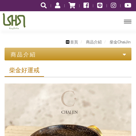
開啟
主選
首頁
商品介紹
柴金ChaiJin
商品介紹
單
歷史價格表
柴金好運戒
柴金ChaiJin
柴金十二星座
水瓶座1/20~2/18
柴金好運戒
雙魚座2/19~3/20
黃金Gold
白羊座3/21~4/19
白金Platinum
圖騰系列