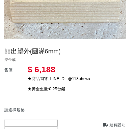
囍出望外(圓滿6mm)
柴金戒
$ 6,188
售價
★商品問答+LINE ID : @118ubswx
★黃金重量:0.25台錢
運費說明