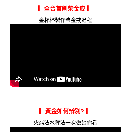
▎全台首創柴金戒
▎
金杯杯製作柴金戒過程
▎黃金如何辨別?
▎
火烤法水秤法一次做給你看