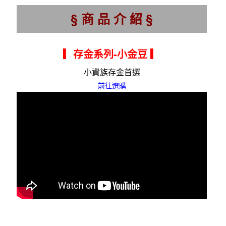
§ 商 品 介 紹 §
▎存金系列-小金豆
▎
小資族存金首選
前往選購