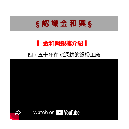
§ 認 識 金 和 興 §
▎金和興銀樓介紹
▎
四、五十年在地深耕的銀樓工廠