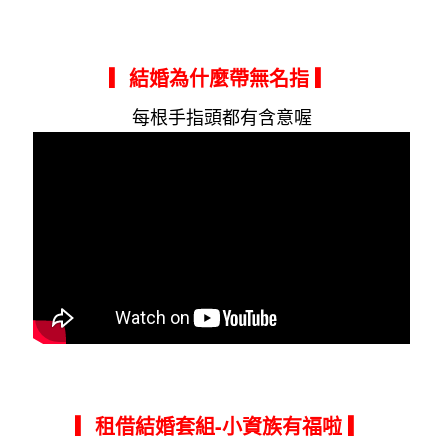
▎結婚為什麼帶無名指
▎
每根手指頭都有含意喔
▎租借結婚套組-小資族有福啦
▎