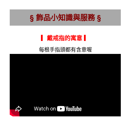
§ 飾品小知識與服務 §
▎戴戒指的寓意
▎
每根手指頭都有含意喔