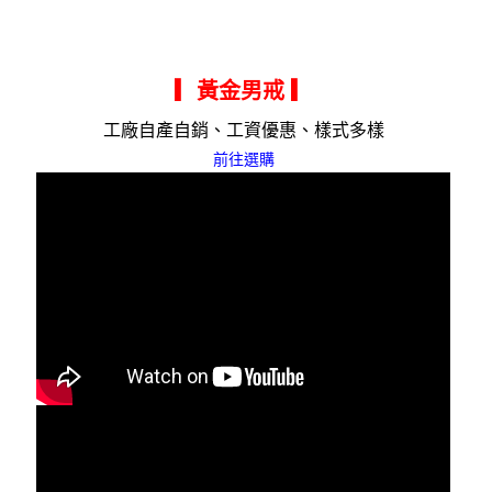
▎黃金男戒
▎
工廠自產自銷、工資優惠、樣式多樣
前往選購