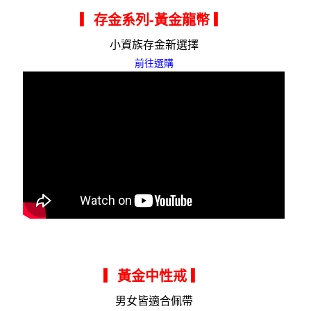
▎存金系列-黃金龍幣
▎
小資族存金新選擇
前往選購
▎黃金中性戒
▎
男女皆適合佩帶