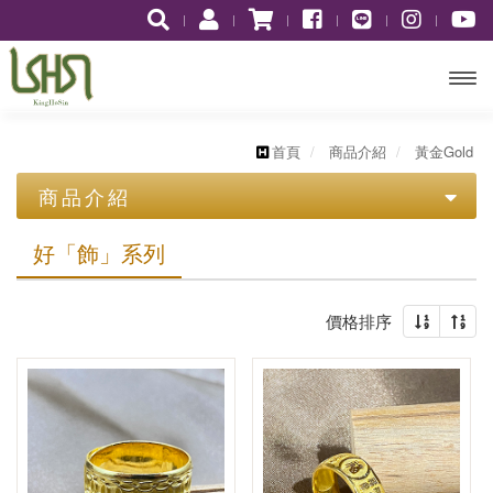
開啟
主選
首頁
商品介紹
黃金Gold
商品介紹
單
歷史價格表
好「飾」系列
柴金ChaiJin
價格排序
黃金Gold
柴金十二星座
水瓶座1/20~2/18
圖騰系列
柴金好運戒
雙魚座2/19~3/20
好「飾」系列
白羊座3/21~4/19
黃金神獸系列