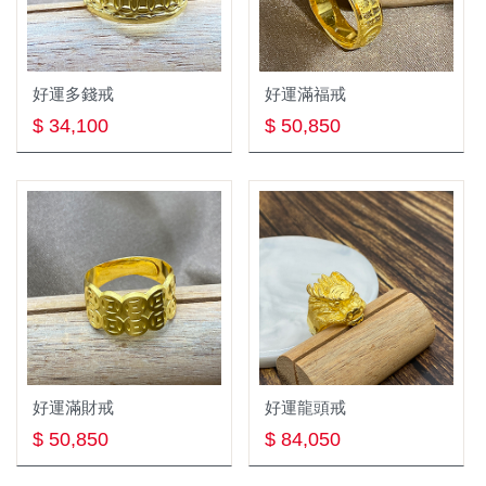
金牛座4/20~5/20
黃金項鍊
雙子座5/21~6/21
黃金墜飾
好運多錢戒
好運滿福戒
巨蟹座6/22~7/22
黃金男戒
$ 34,100
$ 50,850
獅子座7/23~8/22
黃金對戒
處女座8/23~9/22
黃金女戒
天秤座9/23~10/23
神明金牌系列
天蠍座10/24~11/22
白金Platinum
射手座11/23~12/21
結婚Wedding
白金項鍊
摩羯座12/22~1/19
兒童專區Baby
好運滿財戒
好運龍頭戒
節日Festival
$ 50,850
$ 84,050
銀飾Silver