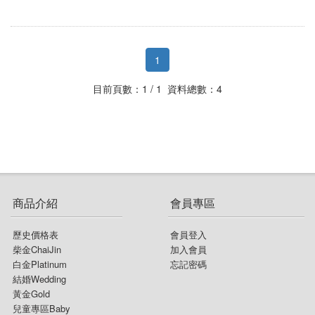
白金Platinum
圖騰系列
結婚Wedding
白金項鍊
好「飾」系列
1
兒童專區Baby
黃金神獸系列
目前頁數：1 / 1 資料總數：4
節日Festival
黃金項鍊
銀飾Silver
黃金墜飾
黃金男戒
黃金對戒
商品介紹
會員專區
黃金女戒
歷史價格表
會員登入
神明金牌系列
柴金ChaiJin
加入會員
白金Platinum
忘記密碼
結婚Wedding
黃金Gold
兒童專區Baby