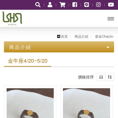
開啟
主選
首頁
商品介紹
柴金ChaiJin
商品介紹
單
歷史價格表
金牛座4/20~5/20
柴金ChaiJin
價格排序
柴金十二星座
水瓶座1/20~2/18
雙魚座2/19~3/20
白羊座3/21~4/19