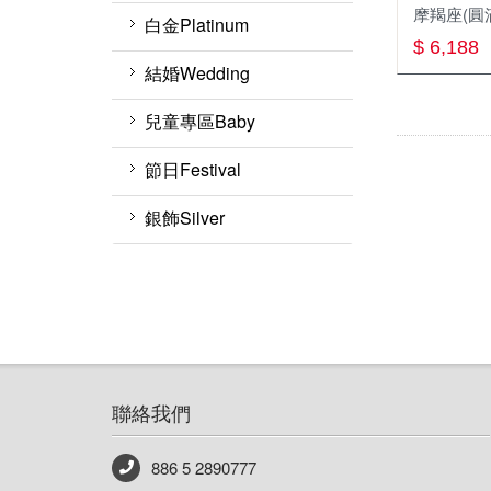
摩羯座(圓
圖騰系列
白金Platinum
$ 6,188
好「飾」系列
白金項鍊
結婚Wedding
黃金神獸系列
兒童專區Baby
黃金項鍊
節日Festival
黃金墜飾
銀飾Silver
黃金男戒
黃金對戒
黃金女戒
神明金牌系列
聯絡我們
886 5 2890777