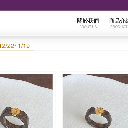
關於我們
商品介
ABOUT US
PRODUCT
公司介紹
歷史價格
/22~1/19
服務據點
限時折扣Di
柴金ChaiJ
黃金Gold
母親節Moth
白金Plati
結婚Wedd
兒童專區B