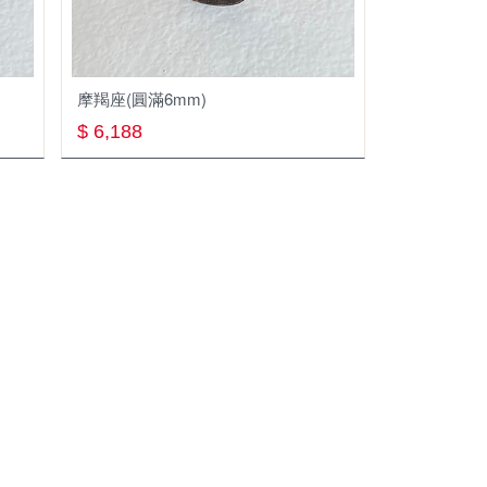
al
r
摩羯座(圓滿6mm)
$ 6,188