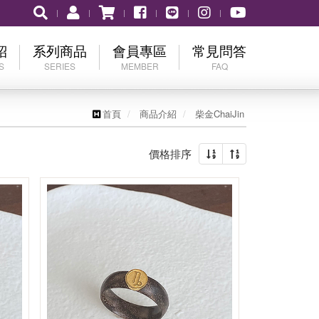
紹
系列商品
會員專區
常見問答
S
SERIES
MEMBER
FAQ
表
神明金牌
會員登入
購買流程
首頁
商品介紹
柴金ChaiJin
scount
「存」黃金系列
加入會員
營業時間
價格排序
in
忘記密碼
相關服務Q&A
er's Day
num
ing
aby